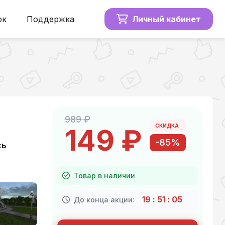
ок
Поддержка
Личный кабинет
989 ₽
СКИДКА
149 ₽
-85%
сь
Товар в наличии
19
:
51
:
04
До конца акции: