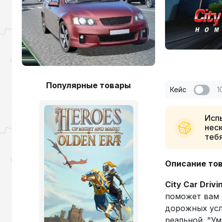
Популярные товары
Кейс
1
Испы
неск
теб
Описание то
City Car Drivi
поможет вам 
дорожных усл
реальной. "У