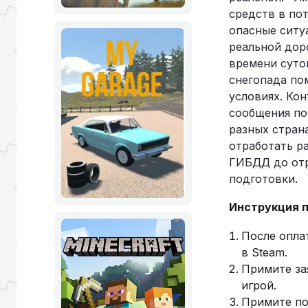
средств в по
опасные ситу
реальной дор
времени суто
снегопада по
условиях. Ко
сообщения по
разных стран
отработать р
ГИБДД до отр
подготовки.
Инструкция п
После опла
в Steam.
Примите за
игрой.
Примите по