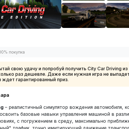
00% покупка
тай свою удачу и попробуй получить City Car Driving из
олько раз дешевле. Даже если нужная игра не выпадет
я ждет гарантированный приз.
вара
ng
– реалистичный симулятор вождения автомобиля, к
освоить базовые навыки управления машиной в разл
овиях, с погружением в среду, максимально приближ
мный" трафик, точно имитирующий движение транспо