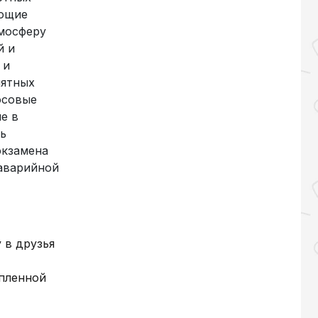
ающие
тмосферу
й и
 и
иятных
осовые
е в
ь
экзамена
аварийной
 в друзья
упленной