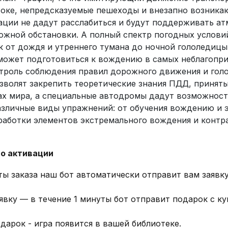
токе, непредсказуемые пешеходы и внезапно возник
ации не дадут расслабиться и будут поддерживать а
ожной обстановки. А полный спектр погодных услови
к от дождя и утреннего тумана до ночной гололедицы
может подготовиться к вождению в самых неблагопр
нтроль соблюдения правил дорожного движения и гол
зволят закрепить теоретические знания ПДД, приняты
ах мира, а специальные автодромы дадут возможност
азличные виды упражнений: от обучения вождению и 
аботки элементов экстремального вождения и контр
о активации
ты заказа наш бот автоматически отправит вам заявку
явку — в течение 1 минуты бот отправит подарок с к
дарок - игра появится в вашей библиотеке.