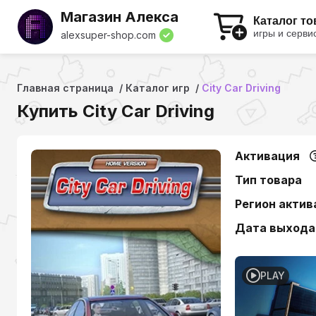
Магазин Алекса
Каталог т
игры и серви
alexsuper-shop.com
Главная страница
Каталог игр
City Car Driving
Купить City Car Driving
Активация
Тип товара
Регион актив
Дата выхода
PLAY