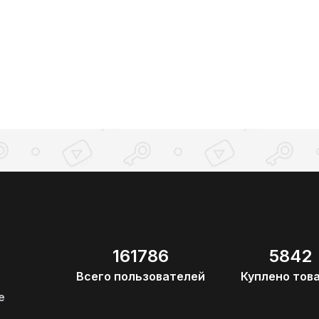
161786
5842
Всего пользователей
Куплено тов
е